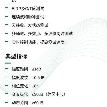
试
EIRP及G/T值测试
连续波和脉冲测试
天线收、发状态测试
多通道、多频点、多波位同时测试
实时控制功能，提高测试速度
典型指标
幅度锥削：≤1dB
幅度波纹：±0.5dB
相位变化：±8°
交叉极化：≤30dB（静区中心）
动态范围：≥60dB