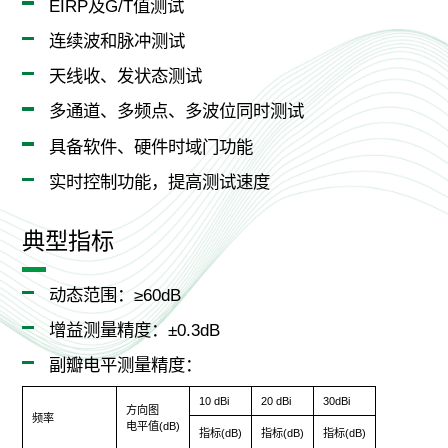
EIRP及G/T值测试
连续波和脉冲测试
天线收、发状态测试
多通道、多频点、多波位同时测试
具备软件、硬件时域门功能
实时控制功能，提高测试速度
典型指标
动态范围：≥60dB
增益测量精度：±0.3dB
副瓣电平测量精度：
10 dBi
20 dBi
30dBi
方向图
频率
电平值(dB)
指标(dB)
指标(dB)
指标(dB)